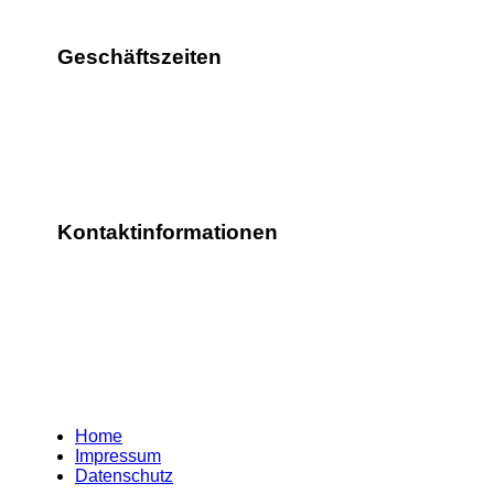
Geschäftszeiten
Di. - Fr. 9:00 - 17:00 Uhr
oder nach Vereinbarung
Kontaktinformationen
TBH Design
Ringstraße 23
84416 Taufkirchen/Vils
Tel. 08084-2589404
info@tbh-design.de
Home
Impressum
Datenschutz